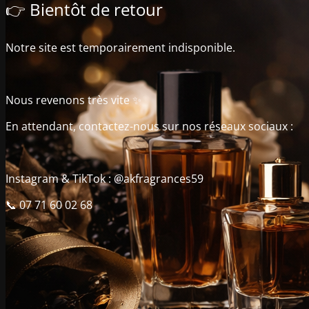
👉 Bientôt de retour
Notre site est temporairement indisponible.
Nous revenons très vite ✨
En attendant, contactez-nous sur nos réseaux sociaux :
Instagram & TikTok : @akfragrances59
📞 07 71 60 02 68