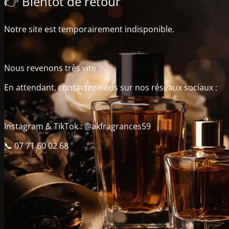
👉 Bientôt de retour
Notre site est temporairement indisponible.
Nous revenons très vite ✨
En attendant, contactez-nous sur nos réseaux sociaux :
Instagram & TikTok : @akfragrances59
📞 07 71 60 02 68