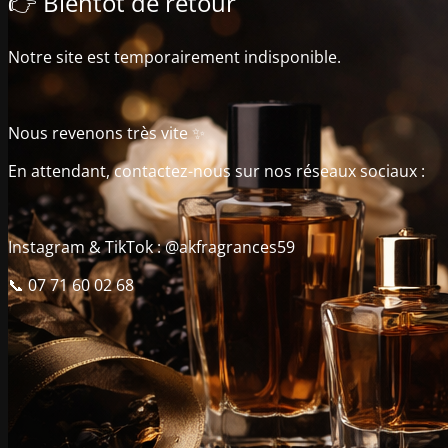
👉 Bientôt de retour
Notre site est temporairement indisponible.
Nous revenons très vite ✨
En attendant, contactez-nous sur nos réseaux sociaux :
Instagram & TikTok : @akfragrances59
📞 07 71 60 02 68