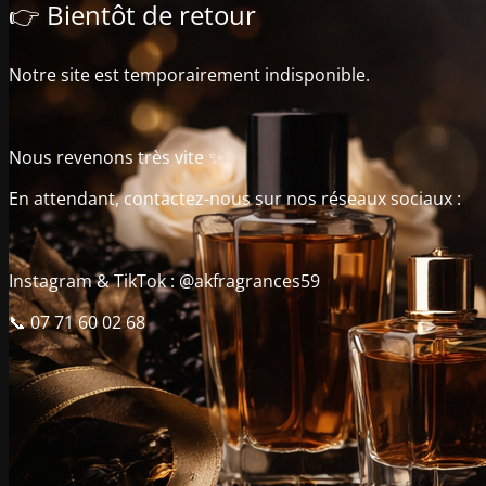
👉 Bientôt de retour
Notre site est temporairement indisponible.
Nous revenons très vite ✨
En attendant, contactez-nous sur nos réseaux sociaux :
Instagram & TikTok : @akfragrances59
📞 07 71 60 02 68