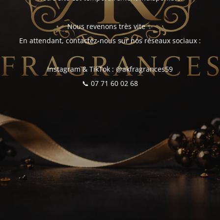
Nous revenons très vite ✨
En attendant, contactez-nous sur nos réseaux sociaux :
Instagram & TikTok : @akfragrances59
📞 07 71 60 02 68