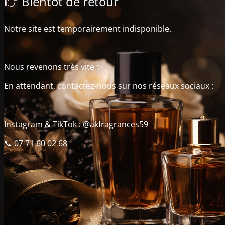
👉 Bientôt de retour
Notre site est temporairement indisponible.
Nous revenons très vite ✨
En attendant, contactez-nous sur nos réseaux sociaux :
Instagram & TikTok : @akfragrances59
📞 07 71 60 02 68