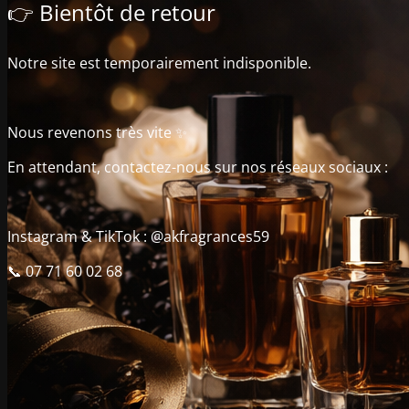
👉 Bientôt de retour
Notre site est temporairement indisponible.
Nous revenons très vite ✨
En attendant, contactez-nous sur nos réseaux sociaux :
Instagram & TikTok : @akfragrances59
📞 07 71 60 02 68