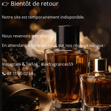
👉 Bientôt de retour
Notre site est temporairement indisponible.
Nous revenons très vite ✨
En attendant, contactez-nous sur nos réseaux sociaux :
Instagram & TikTok : @akfragrances59
📞 07 71 60 02 68