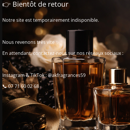
👉 Bientôt de retour
Notre site est temporairement indisponible.
Nous revenons très vite ✨
En attendant, contactez-nous sur nos réseaux sociaux :
Instagram & TikTok : @akfragrances59
📞 07 71 60 02 68