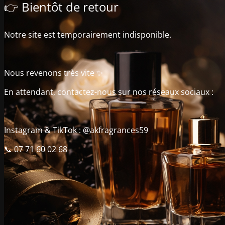
👉 Bientôt de retour
Notre site est temporairement indisponible.
Nous revenons très vite ✨
En attendant, contactez-nous sur nos réseaux sociaux :
Instagram & TikTok : @akfragrances59
📞 07 71 60 02 68