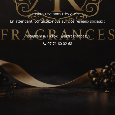
Nous revenons très vite ✨
En attendant, contactez-nous sur nos réseaux sociaux :
Instagram & TikTok : @akfragrances59
📞 07 71 60 02 68