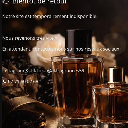
👉 Bientôt de retour
Notre site est temporairement indisponible.
Nous revenons très vite ✨
En attendant, contactez-nous sur nos réseaux sociaux :
Instagram & TikTok : @akfragrances59
📞 07 71 60 02 68