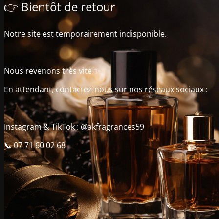
👉 Bientôt de retour
Notre site est temporairement indisponible.
Nous revenons très vite ✨
En attendant, contactez-nous sur nos réseaux sociaux :
Instagram & TikTok : @akfragrances59
📞 07 71 60 02 68