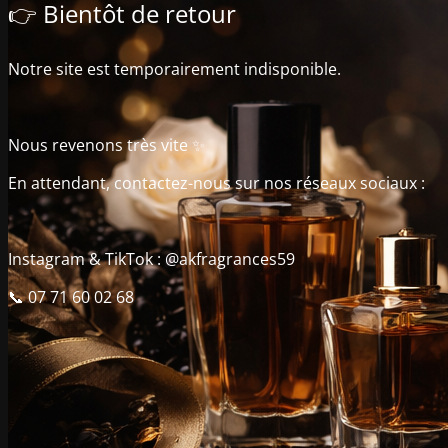
👉 Bientôt de retour
Notre site est temporairement indisponible.
Nous revenons très vite ✨
En attendant, contactez-nous sur nos réseaux sociaux :
Instagram & TikTok : @akfragrances59
📞 07 71 60 02 68