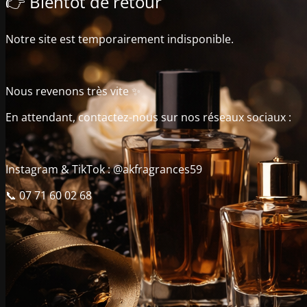
👉 Bientôt de retour
Notre site est temporairement indisponible.
Nous revenons très vite ✨
En attendant, contactez-nous sur nos réseaux sociaux :
Instagram & TikTok : @akfragrances59
📞 07 71 60 02 68