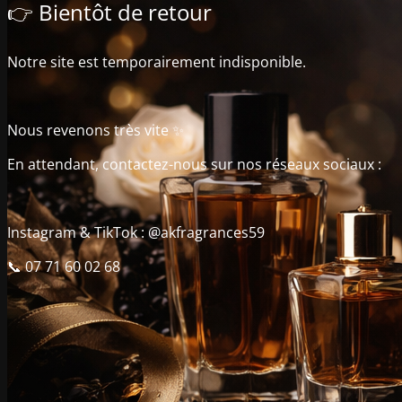
👉 Bientôt de retour
Notre site est temporairement indisponible.
Nous revenons très vite ✨
En attendant, contactez-nous sur nos réseaux sociaux :
Instagram & TikTok : @akfragrances59
📞 07 71 60 02 68