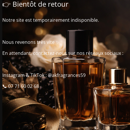
👉 Bientôt de retour
Notre site est temporairement indisponible.
Nous revenons très vite ✨
En attendant, contactez-nous sur nos réseaux sociaux :
Instagram & TikTok : @akfragrances59
📞 07 71 60 02 68