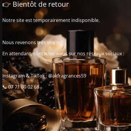
👉 Bientôt de retour
Notre site est temporairement indisponible.
Nous revenons très vite ✨
En attendant, contactez-nous sur nos réseaux sociaux :
Instagram & TikTok : @akfragrances59
📞 07 71 60 02 68