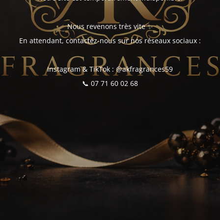
Nous revenons très vite ✨
En attendant, contactez-nous sur nos réseaux sociaux :
Instagram & TikTok : @akfragrances59
📞 07 71 60 02 68