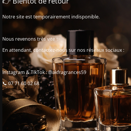
👉 Bientôt de retour
Notre site est temporairement indisponible.
Nous revenons très vite ✨
En attendant, contactez-nous sur nos réseaux sociaux :
Instagram & TikTok : @akfragrances59
📞 07 71 60 02 68