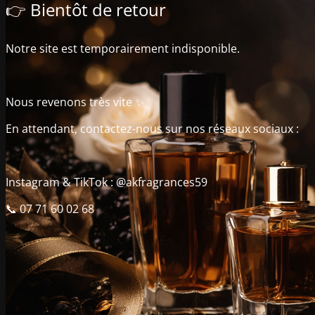
👉 Bientôt de retour
Notre site est temporairement indisponible.
Nous revenons très vite ✨
En attendant, contactez-nous sur nos réseaux sociaux :
Instagram & TikTok : @akfragrances59
📞 07 71 60 02 68